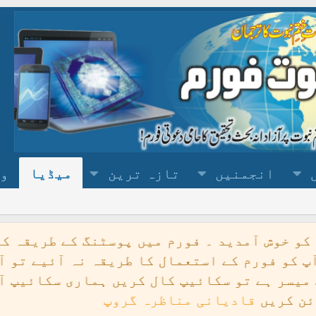
انجمنیں
تازہ ترین
میڈیا
وس
ید ۔ فورم میں پوسٹنگ کے طریقہ کے لیے
فورم ک
ے استعمال کا طریقہ نہ آئیے تو آپ فورم منتظم
یانی مناظرہ گروپ