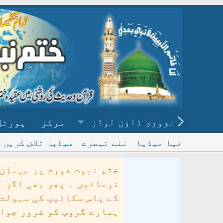
ضروری ڈاؤن لوڈز
مرکز
پورٹل
نیا میڈیا
نئے تبصرے
میڈیا تلاش کریں
ختم نبوت فورم پر مہمان کو خوش آمد
فرمائیں ۔ پھر بھی اگر آپ کو فورم ک
ہمارے گروپ کو ضرور جوائن کریں
قاد