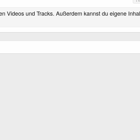
g
s
ten Videos und Tracks. Außerdem kannst du eigene Inhal