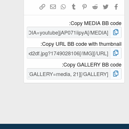
t
Facebook
Twitter
Reddit
Pinterest
Tumblr
WhatsApp
ای میل
ربط شامل کریں
a
r
(
Copy MEDIA BB code
s
)
Copy URL BB code with thumbnail
Copy GALLERY BB code