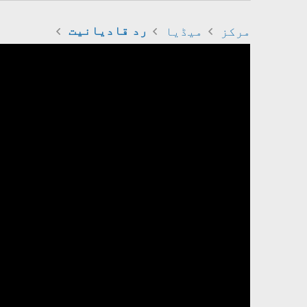
مرکز
میڈیا
رد قادیانیت