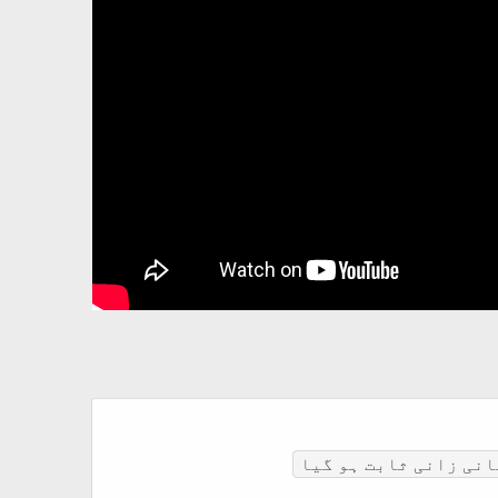
نی زانی ثابت ہو گیا