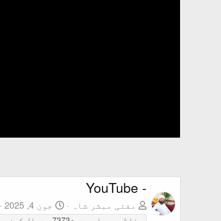
- YouTube
مفتی مبشر شاہ
جون 4, 2025
مناظرہ مسلم حدیث7373، دجال کون ہے؟