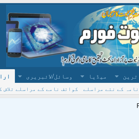
ترین
میڈیا
وسائل/لائبریری
ارا
نامہ کے نئے مراسلے
کوائف نامے کے مراسلے تلاش ک