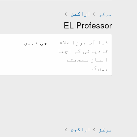
مرکز
اراکین
EL Professor
کیا آپ مرزا غلام
جی نہیں
قادیانی کو اچھا
انسان سمجھتے
ہیں؟
مرکز
اراکین