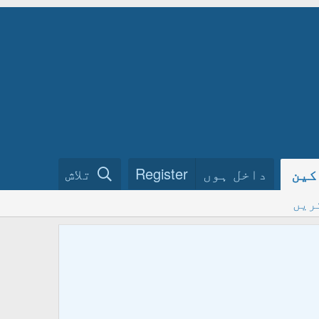
داخل ہوں
Register
تلاش
کین
ریں
ختم نبو
فرمائیں
ہمارے گ