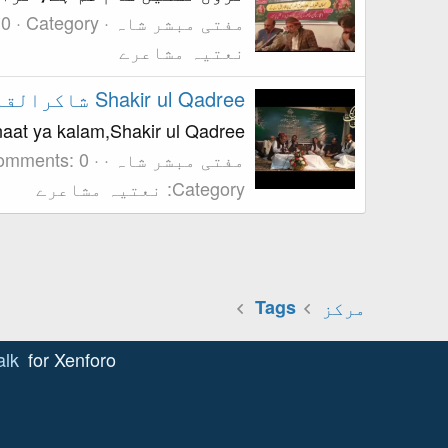
مفتی مبشر شاہ
 0
نعتیہ مشاعرے
Shakir ul Qadree شاکرالقادری
aira naat ya kalam,Shakir ul Qadree
مفتی مبشر شاہ
omments: 0
Category: نعتیہ مشاعرے
مرکز
Tags
alk
for Xenforo!