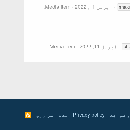
اپریل 11, 2022
Media item
Category:
shaki
اپریل 11, 2022
Media item
sh
 ضوابط
Privacy policy
مدد
سر ورق
R
S
S