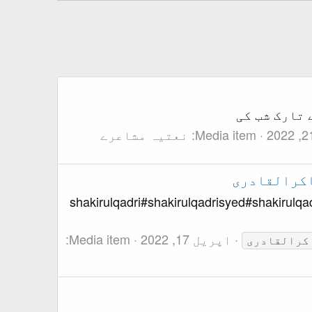
Media item
#shakirulqadri#shakirulqadrisyed#shakirul
اپریل 17, 2022
Media item
Category:
کرالقادری