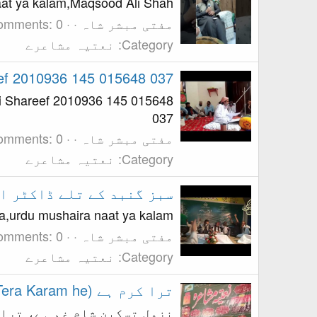
aat ya kalam,Maqsood Ali Shah
مفتی مبشر شاہ
omments: 0
Category: نعتیہ مشاعرے
ef 2010936 145 015648 037
ai Shareef 2010936 145 015648
037
مفتی مبشر شاہ
omments: 0
Category: نعتیہ مشاعرے
سبز گنبد کے تلے ڈاکٹر ار
urdu naat ya mushaira,urdu mushaira naat ya kalam,سبز 
مفتی مبشر شاہ
omments: 0
Category: نعتیہ مشاعرے
ترا کرم ہے (Tera Karam he)
نزول تسکین شام غم ہے، ترا 