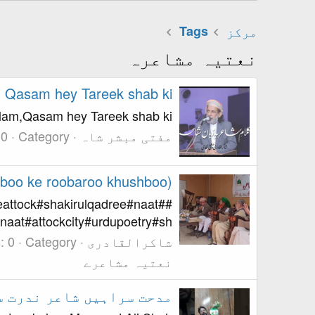
مرکز
Tags
نعتیہ مشاعرہ
Qasam hey Tareek shab ki قسم ہے تارک شب کی
at ya kalam,Qasam hey Tareek shab ki
مفتی مبشر شاہ
Category: نعتیہ مشاعرے
 0
(Teree Khushboo ke roobaroo khushboo) تیری خوشبو کے روبرو خوش بو ۔ شاکرالقادری
eeattock#shakirulqadree#naat#
naat#attockcity#urdupoetry#sh...
شاکرالقادری
: 0
نعتیہ مشاعرے
مدحت سراہیں شاعر ندرت س