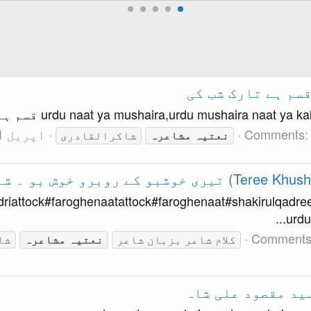
urdu naat ya mushaira,urdu mushaira na قسم ہے تارک شب کی
Comments:
اپریل 21, 2022
نعتیہ
مشاعرہ
شاکرالقادری
qadriattock#faroghenaatattock#faroghenaat#shakirulqadr
urdu
Comments
کلام شاعر بزبان شاعر
نعتیہ
مشاعرہ
شا
ید مقصود علی شاہ