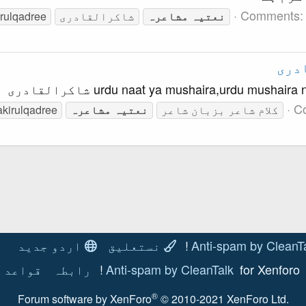
Comments:
نعتیہ
مشاعرہ
شاکرالقادری
rulqadree
urdu naat ya mushaira,urdu mush شاکرالقادری
C
کلام شاعر بزبان شاعر
نعتیہ
مشاعرہ
akirulqadree
Anti-spam by CleanT
نستعلیق
اردو جدید
for Xenforo!
Anti-spam by CleanTalk
رابطہ
قواعد و
®
Forum software by XenForo
© 2010-2021 XenForo Ltd.