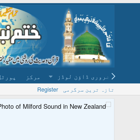
ضروری ڈاؤن لوڈز
مرکز
پورٹل
تازہ ترین سرگرمی
Register
پ
و ڈاؤن