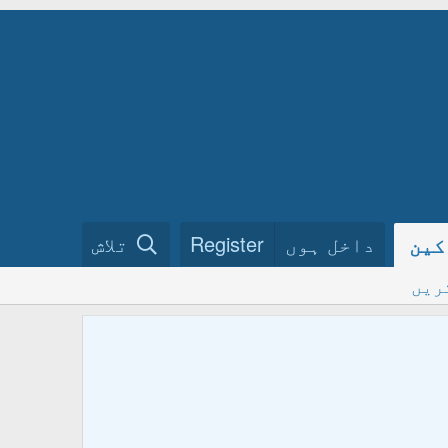
داخل ہوں
Register
تلاش
کین
ریں
ختم نبو
فرمائیں
ہمارے گ