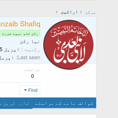
مرکز
اراکین
nzaib Shafiq
رکن ختم نبوت فورم
نیا رکن
رکنیت
اپریل 15, 2026
Last seen
اپریل 15, 26
مراسلے
0
Find
کوائف نامے کے مراسلے
تازہ ترین س