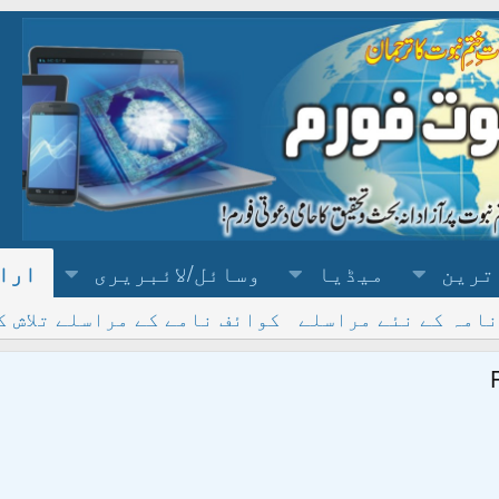
ترین
میڈیا
وسائل/لائبریری
ارا
نامہ کے نئے مراسلے
کوائف نامے کے مراسلے تلاش ک